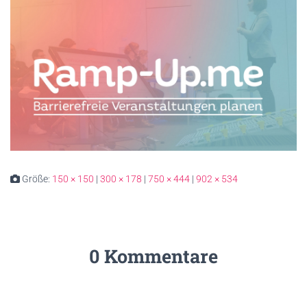
Größe:
150 × 150
|
300 × 178
|
750 × 444
|
902 × 534
0 Kommentare