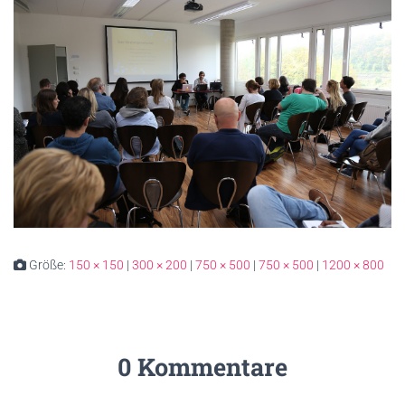
Größe:
150 × 150
|
300 × 200
|
750 × 500
|
750 × 500
|
1200 × 800
0 Kommentare