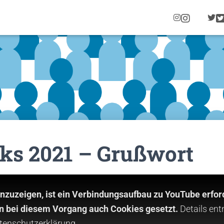
I
N
S
T
A
G
R
A
M
ks 2021 – Grußwort
nzuzeigen, ist ein Verbindungsaufbau zu YouTube erford
 bei diesem Vorgang auch Cookies gesetzt.
Details ent
tenschutzerklärung
.