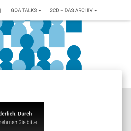
T
GOA TALKS
SCD – DAS ARCHIV
W
I
T
T
E
R
erlich. Durch
nehmen Sie bitte