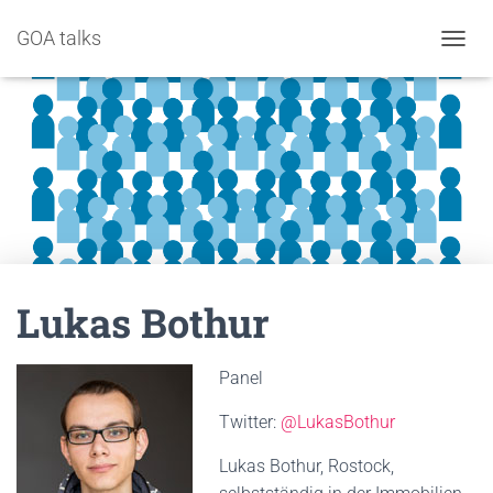
GOA talks
NAVIG
Lukas Bothur
Panel
Twitter:
@LukasBothur
Lukas Bothur, Rostock,