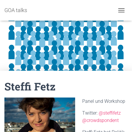
GOA talks
NAVIG
Steffi Fetz
Panel und Workshop
Twitter:
@steffifetz
@crowdspondent