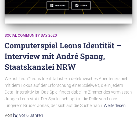
SOCIAL COMMUNITY DAY 2020
Computerspiel Leons Identität –
Interview mit André Spang,
Staatskanzlei NRW
Wer ist Leon?Leons Identität ist ein detektivisches Abenteuerspiel
mit dem Fokus auf der Erforschung einer Spielwelt, die in jedem
Detail interaktiv ist. Das Spiel findet dabei im Zimmer des vermissten
Jungen Leon statt. Der Spieler schlüpft in die Rolle von Leons
jüngerem Bruder Jonas, der sich auf die Suche nach
Weiterlesen
Von
lw
,
vor
6 Jahren