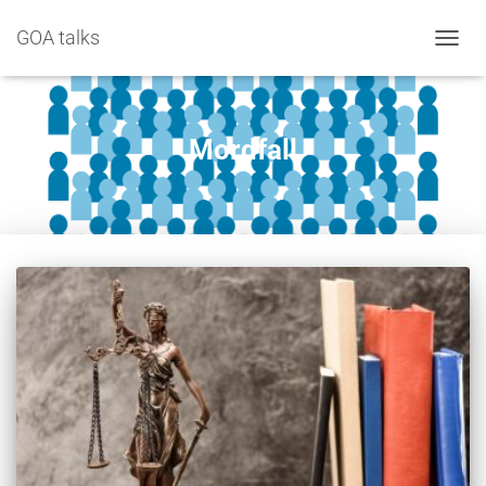
GOA talks
NAVIG
Mordfall