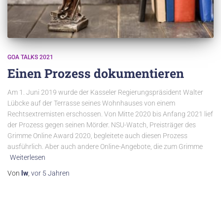
GOA TALKS 2021
Einen Prozess dokumentieren
Am 1. Juni 2019 wurde der Kasseler Regierungspräsident Walter
Lübcke auf der Terrasse seines Wohnhauses von einem
Rechtsextremisten erschossen. Von Mitte 2020 bis Anfang 2021 lief
der Prozess gegen seinen Mörder. NSU-Watch, Preisträger des
Grimme Online Award 2020, begleitete auch diesen Prozess
ausführlich. Aber auch andere Online-Angebote, die zum Grimme
Weiterlesen
Von
lw
,
vor
5 Jahren