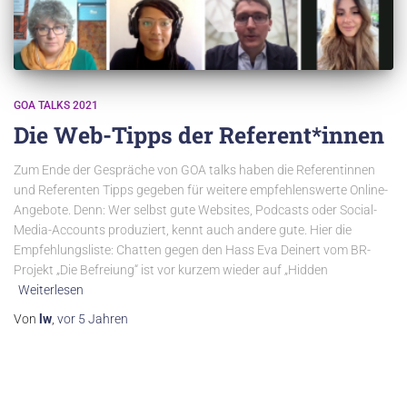
GOA TALKS 2021
Die Web-Tipps der Referent*innen
Zum Ende der Gespräche von GOA talks haben die Referentinnen
und Referenten Tipps gegeben für weitere empfehlenswerte Online-
Angebote. Denn: Wer selbst gute Websites, Podcasts oder Social-
Media-Accounts produziert, kennt auch andere gute. Hier die
Empfehlungsliste: Chatten gegen den Hass Eva Deinert vom BR-
Projekt „Die Befreiung“ ist vor kurzem wieder auf „Hidden
Weiterlesen
Von
lw
,
vor
5 Jahren