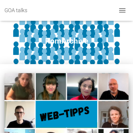
GOA talks
NAVIG
RomArchive