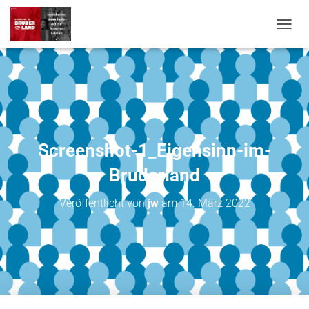
NAVIG
Screenshot-1_Eigensinn-im-
Bruderland
Veröffentlicht von
jw
am
14. März 2022