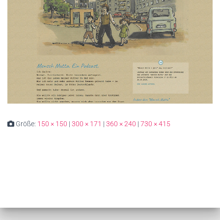
Größe:
150 × 150
|
300 × 171
|
360 × 240
|
730 × 415