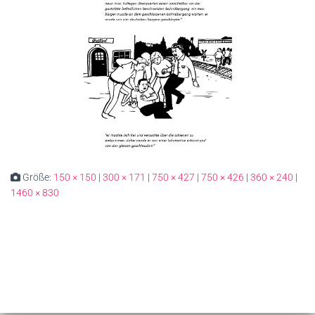
Größe:
150 × 150
|
300 × 171
|
750 × 427
|
750 × 426
|
360 × 240
|
1460 × 830