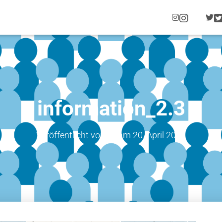
I
N
S
T
A
G
R
A
M
information_2.3
Veröffentlicht von
jw
am
20. April 2022