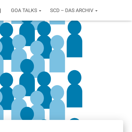
T
GOA TALKS
SCD – DAS ARCHIV
W
I
T
T
E
R