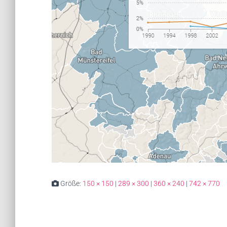
Größe:
150 × 150
|
289 × 300
|
360 × 240
|
742 × 770