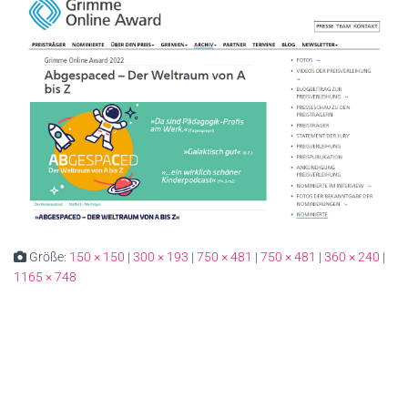
Größe:
150 × 150
|
300 × 193
|
750 × 481
|
750 × 481
|
360 × 240
|
1165 × 748