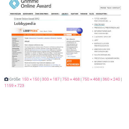
Größe:
150 × 150
|
300 × 187
|
750 × 468
|
750 × 468
|
360 × 240
|
1159 × 723