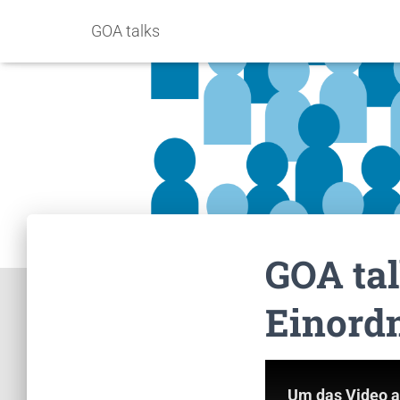
GOA talks
GOA ta
Einord
Um das Video a