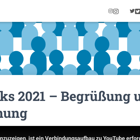
I
N
S
T
A
G
R
A
M
lks 2021 – Begrüßung 
nung
nzuzeigen, ist ein Verbindungsaufbau zu YouTube erford