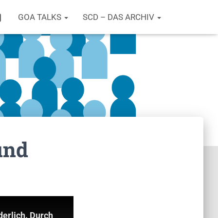
T
GOA TALKS
SCD – DAS ARCHIV
W
I
T
T
E
R
und
erlich. Durch