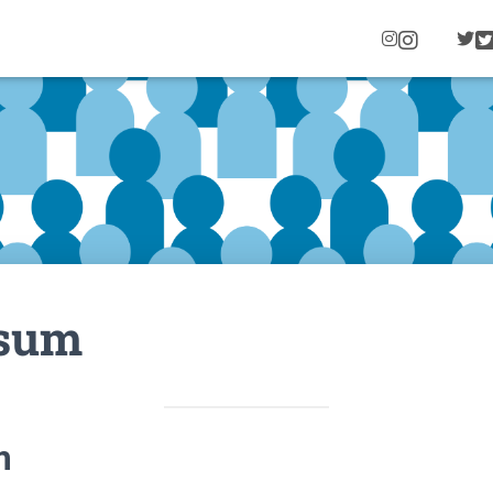
I
N
S
T
A
G
R
A
M
sum
m