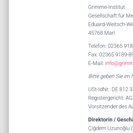
Grimme-Institut
Gesellschaft für M
Eduard-Weitsch-W
45768 Marl
Telefon: 02365 918
Fax: 02365 9189-8
E-Mail:
info@grimme
Bitte geben Sie im
USt-IdNr.: DE 812 
Registergericht: A
Vorsitzender des A
Direktorin / Gesch
Çiğdem Uzunoğlu (ve