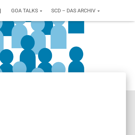
T
GOA TALKS
SCD – DAS ARCHIV
W
I
T
T
E
R