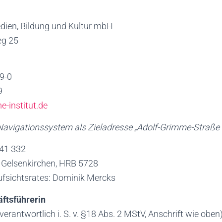
edien, Bildung und Kultur mbH
eg 25
9-0
9
-institut.de
 Navigationssystem als Zieladresse „Adolf-Grimme-Straße 1
341 332
G Gelsenkirchen, HRB 5728
ufsichtsrates: Dominik Mercks
äftsführerin
rantwortlich i. S. v. §18 Abs. 2 MStV, Anschrift wie oben