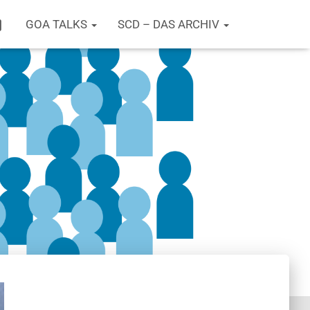
T
GOA TALKS
SCD – DAS ARCHIV
W
I
T
T
E
R