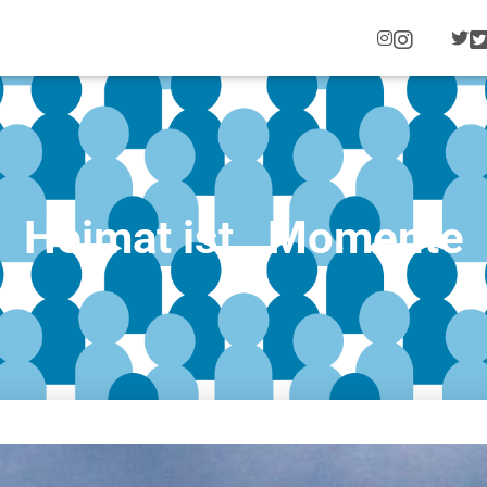
I
N
S
T
A
G
R
A
M
Heimat ist…Momente