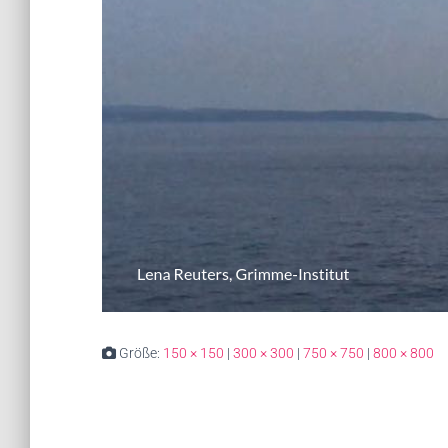
Größe:
150 × 150
|
300 × 300
|
750 × 750
|
800 × 800