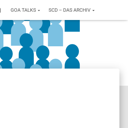
T
GOA TALKS
SCD – DAS ARCHIV
W
I
T
T
E
R