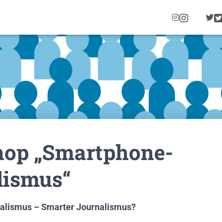
I
N
S
T
A
G
R
A
M
op „Smartphone-
lismus“
alismus – Smarter Journalismus?