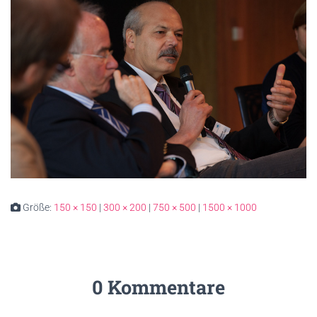
Größe:
150 × 150
|
300 × 200
|
750 × 500
|
1500 × 1000
0 Kommentare