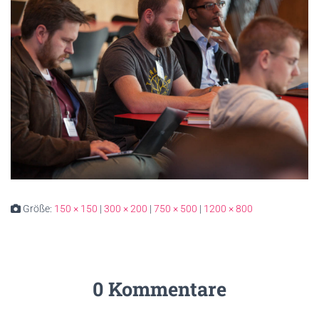
Größe:
150 × 150
|
300 × 200
|
750 × 500
|
1200 × 800
0 Kommentare