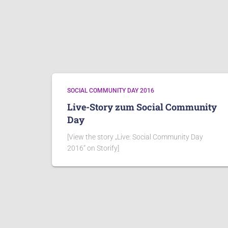
SOCIAL COMMUNITY DAY 2016
Live-Story zum Social Community
Day
[View the story „Live: Social Community Day
2016“ on Storify]