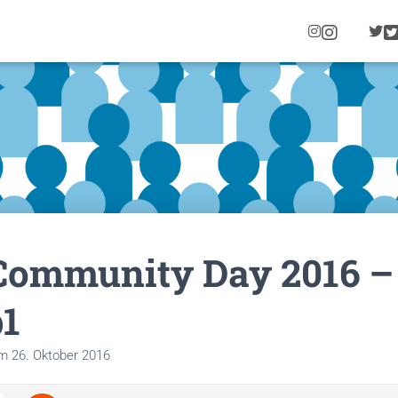
I
N
S
T
A
G
R
A
M
 Community Day 2016 –
1
m
26. Oktober 2016