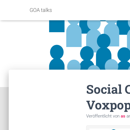
GOA talks
Social
Voxpop
Veröffentlicht von
as
a