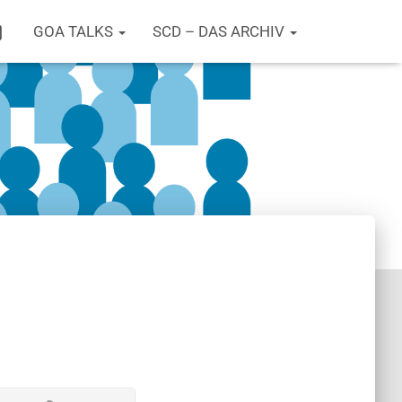
T
GOA TALKS
SCD – DAS ARCHIV
W
I
T
T
E
R