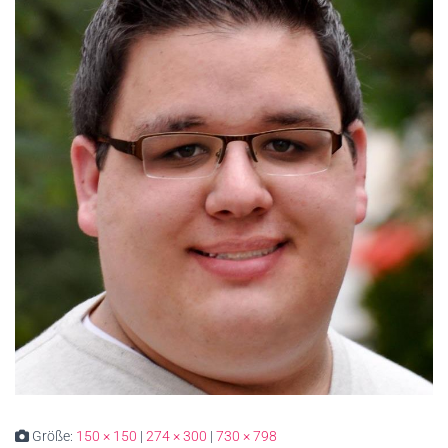
Größe:
150 × 150
|
274 × 300
|
730 × 798