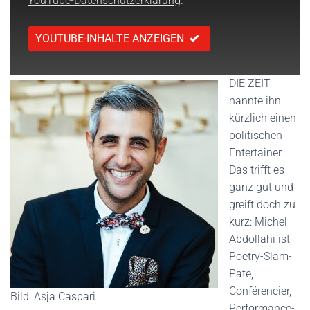
YouTube-Datenschutzerklärung
.
YOUTUBE-INHALTE ANZEIGEN
DIE ZEIT
nannte ihn
kürzlich einen
politischen
Entertainer.
Das trifft es
ganz gut und
greift doch zu
kurz: Michel
Abdollahi ist
Poetry-Slam-
Pate,
Conférencier,
Bild: Asja Caspari
Performance-