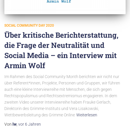
SOCIAL COMMUNITY DAY 2020
Über kritische Berichterstattung,
die Frage der Neutralität und
Social Media – ein Interview mit
Armin Wolf
Im Rahmen des Social Community Month berichten wir nicht nur
über Referent*innen, Projekte, Personen und Gruppen, wir führen
auch eine kleine Interviewreihe mit Menschen, die sich gegen
Rechtspopulismus und Rechtsextremismus engagieren. In dem
zweiten Video unserer Interviewreihe haben Frauke Gerlach,
Direktorin des Grimme-Instituts und Vera Lisakowski,
Wettbewerbsleitung des Grimme Online
Weiterlesen
Von
lw
,
vor
6 Jahren