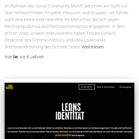
Im Rahmen des Social Community Month berichten wir nicht nur
über Referent*innen, Projekte, Personen und Gruppen, wir führen
auch eine kleine Interviewreihe mit Menschen, die sich gegen
Rechtspopulismus und Rechtsextremismus engagieren. In dem
dritten Video unserer Interviewreihe haben Frauke Gerlach,
Direktorin des Grimme-Instituts und Vera Lisakowski,
Wettbewerbsleitung des Grimme Online
Weiterlesen
Von
lw
,
vor
6 Jahren