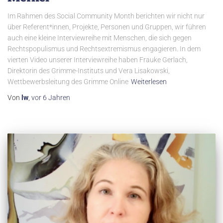
Im Rahmen des Social Community Month berichten wir nicht nur
über Referent*innen, Projekte, Personen und Gruppen, wir führen
auch eine kleine Interviewreihe mit Menschen, die sich gegen
Rechtspopulismus und Rechtsextremismus engagieren. In dem
vierten Video unserer Interviewreihe haben Frauke Gerlach,
Direktorin des Grimme-Instituts und Vera Lisakowski,
Wettbewerbsleitung des Grimme Online
Weiterlesen
Von
lw
,
vor
6 Jahren