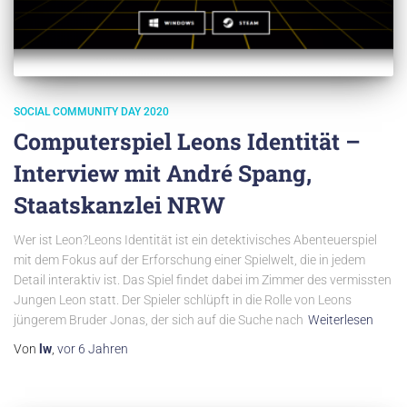
SOCIAL COMMUNITY DAY 2020
Computerspiel Leons Identität –
Interview mit André Spang,
Staatskanzlei NRW
Wer ist Leon?Leons Identität ist ein detektivisches Abenteuerspiel
mit dem Fokus auf der Erforschung einer Spielwelt, die in jedem
Detail interaktiv ist. Das Spiel findet dabei im Zimmer des vermissten
Jungen Leon statt. Der Spieler schlüpft in die Rolle von Leons
jüngerem Bruder Jonas, der sich auf die Suche nach
Weiterlesen
Von
lw
,
vor
6 Jahren