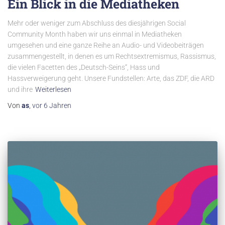
Ein Blick in die Mediatheken
Mehr oder weniger zum Abschluss des diesjährigen Social
Community Month haben wir uns einmal in Mediatheken
umgesehen und eine ganze Reihe an Audio- und Videobeiträgen
zusammengestellt, in denen es um Rechtsextremismus, Rassismus,
die vielen Facetten des „Deutsch-Seins“, Hass und
Hassverweigerung geht. Unsere Fundstellen: Arte, das ZDF, die ARD
und ihre
Weiterlesen
Von
as
,
vor
6 Jahren