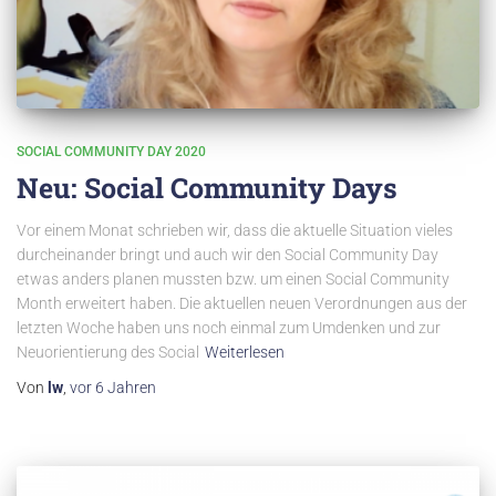
SOCIAL COMMUNITY DAY 2020
Neu: Social Community Days
Vor einem Monat schrieben wir, dass die aktuelle Situation vieles
durcheinander bringt und auch wir den Social Community Day
etwas anders planen mussten bzw. um einen Social Community
Month erweitert haben. Die aktuellen neuen Verordnungen aus der
letzten Woche haben uns noch einmal zum Umdenken und zur
Neuorientierung des Social
Weiterlesen
Von
lw
,
vor
6 Jahren