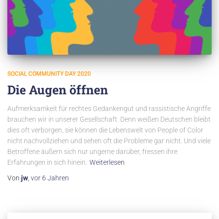
SOCIAL COMMUNITY DAY 2020
Die Augen öffnen
Aufmerksamkeit für rechtes Gedankengut und rassistische Angriffe
brauchen wir in unserer Gesellschaft. Denn weißen Deutschen bleibt
dies oft verborgen, sie können die Lebenswelt von People of Color
nicht nachvollziehen und sehen oft die Probleme gar nicht. Und viele
Betroffene äußern sich nur ungerne darüber, fressen ihre
Erfahrungen in sich hinein.
Weiterlesen
Von
jw
,
vor
6 Jahren