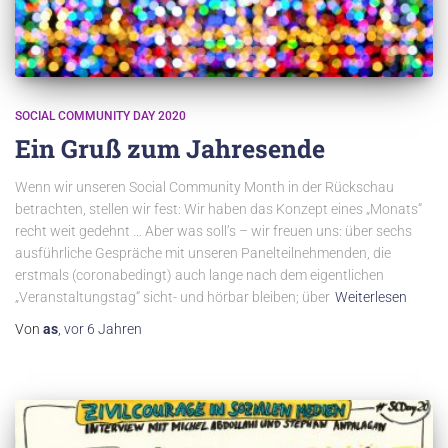
SOCIAL COMMUNITY DAY 2020
Ein Gruß zum Jahresende
Wenn wir unseren Social Community Month in der Rückschau
betrachten, stellen wir fest: Wir haben das Konzept eines „Monats“
recht weit gedehnt … Aber was soll’s – wir freuen uns: über sechs
ausführliche Gespräche mit unseren Panelteilnehmenden, die
erstmals (coronabedingt) auch lange nach dem eigentlichen
„Veranstaltungstag“ sicht- und hörbar bleiben; über
Weiterlesen
Von
as
,
vor
6 Jahren