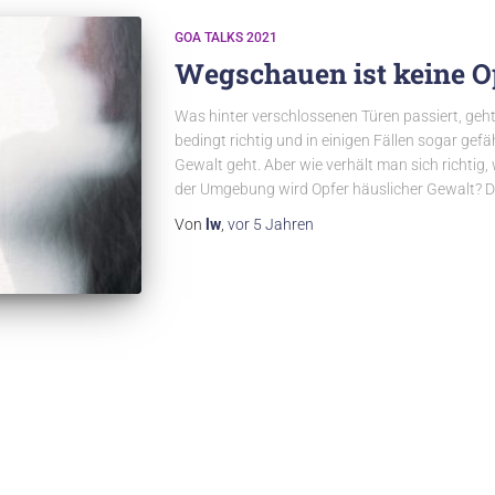
GOA TALKS 2021
Wegschauen ist keine O
Was hinter verschlossenen Türen passiert, geh
bedingt richtig und in einigen Fällen sogar gef
Gewalt geht. Aber wie verhält man sich richtig
der Umgebung wird Opfer häuslicher Gewalt? D
Von
lw
,
vor
5 Jahren