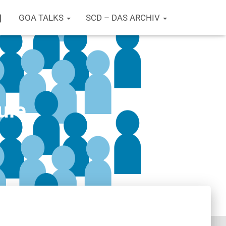
RAM
TWITTER
GOA TALKS
SCD – DAS ARCHIV
ule