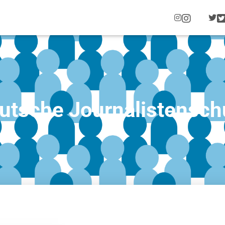
INSTAG
utsche Journalistensch