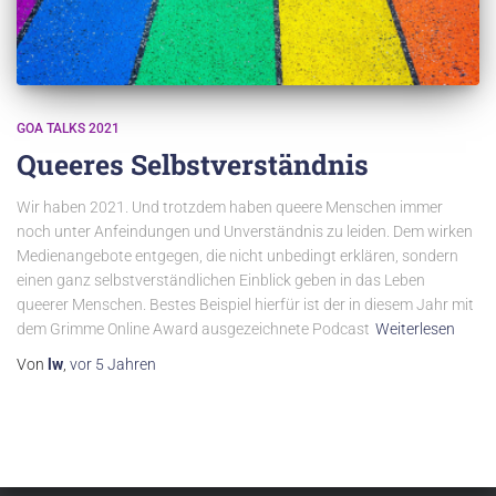
GOA TALKS 2021
Queeres Selbstverständnis
Wir haben 2021. Und trotzdem haben queere Menschen immer
noch unter Anfeindungen und Unverständnis zu leiden. Dem wirken
Medienangebote entgegen, die nicht unbedingt erklären, sondern
einen ganz selbstverständlichen Einblick geben in das Leben
queerer Menschen. Bestes Beispiel hierfür ist der in diesem Jahr mit
dem Grimme Online Award ausgezeichnete Podcast
Weiterlesen
Von
lw
,
vor
5 Jahren