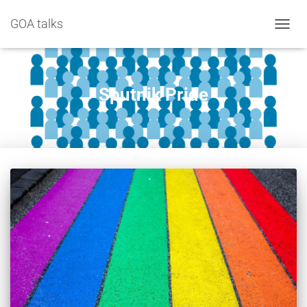
GOA talks
NAVIG
Sputnik Pride