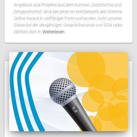
Angebote und Projekte aus dem Kontext „Geschichte und
Zeitgeschichte“ sind seit jeher im Wettbewerb des Grimme
Online Award in vielfältiger Form vorhanden. Acht unserer
Gäste bei der diesjährigen Gesprächsrunde von GOA talks
zählten dort in
Weiterlesen